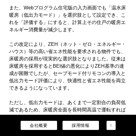
また、Webプログラム住宅版の入力画面でも「温水床
暖房（低出力モード）」を選択肢として設定でき、こ
れを「評価する」にすると、計算上その住戸の暖房エ
ネルギー消費量が減少します。
この改定により、ZEH（ネット・ゼロ・エネルギー・
ハウス）等の高い省エネ性能を要求される物件でも、
床暖房の採用が現実的な選択肢となりました。従来は
床暖房を採用するとBEI値の悪化によりZEH基準の達
成が困難でしたが、セーブモード付リモコンの導入と
低出力モード評価により、快適性と省エネ性能を両立
できるようになっています。
ただし、低出力モードは、あくまで一定割合の負荷低
減であるため、床暖房全面を長時間高温で運転すれば
依然として消費は大きくなります。計算上も適用条件
があるため、その範囲で正しく運用されることが前提
会社概要
採用情報
↑
です。