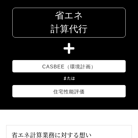
3
1
省エネ
4
2
計算代行
5
3
CASBEE（環境計画）
6
4
または
7
住宅性能評価
5
8
6
省エネ計算業務に対する想い