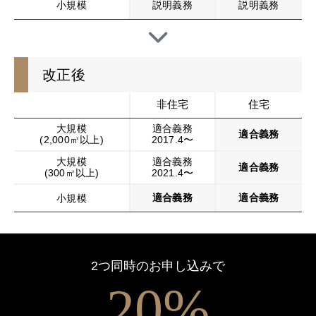
小規模
説明義務
説明義務
改正後
非住宅
住宅
大規模
適合義務
適合義務
(2,000㎡以上)
2017.4〜
大規模
適合義務
適合義務
0
(300㎡以上)
2021.4〜
適合義務
適合義務
小規模
1
2つ同時のお申し込みで
2
0
%