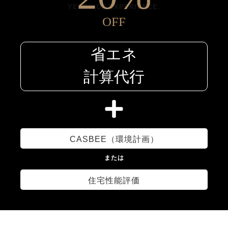
YEARS OF EXPERIENCE.
3
1
OFF
省エネ
4
2
計算代行
5
3
CASBEE（環境計画）
6
4
または
7
住宅性能評価
5