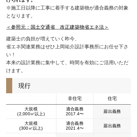
※施工日以降に工事に着手する建築物が適合義務の対象
となります。
＜参照元：国土交通省 改正建築物省エネ法＞
建築士の負担が増えていく昨今、
省エネ関連業務はぜひ上岡祐介設計事務所にお任せ下さ
い！
本来の設計業務に集中して、時間を有効にご活用いただ
けます。
現行
非住宅
住宅
大規模
適合義務
届出義務
(2,000㎡以上)
2017.4〜
大規模
適合義務
届出義務
(300㎡以上)
2021.4〜