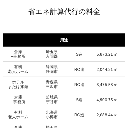
8
6
省エネ計算代行の料金
9
7
用途
8
倉庫
埼玉県
S造
5,873.21㎡
+事務所
入間郡
9
有料
静岡県
RC造
2,044.31㎡
老人ホーム
静岡市
ホテル
青森県
RC造
3,475.58㎡
または旅館
三沢市
倉庫
茨城県
S造
4,900.75㎡
+事務所
守谷市
有料
北海道
RC造
2,688.44㎡
老人ホーム
小樽市
倉庫
埼玉県