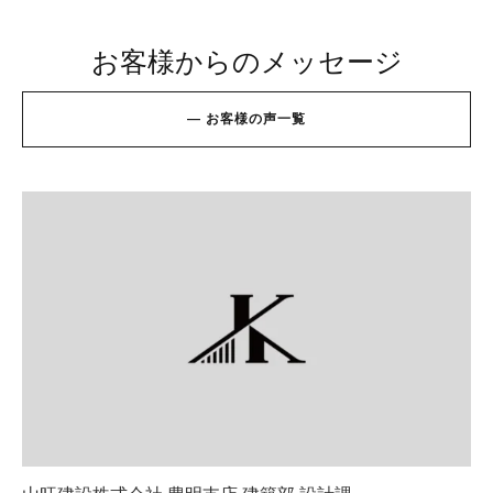
お客様からのメッセージ
—
お
客
様
の
声
一
覧