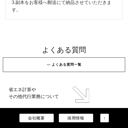
3.副本をお客様へ郵送にて納品させていただきま
す。
よくある質問
—
よ
く
あ
る
質
問
一
覧
省エネ計算や
その他代行業務について
役所には、いつまでに提出する必要があります
会社概要
採用情報
↑
か？