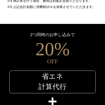
※4.再計算を行う場合、費用は別途お見積りとなります。
0
※5.上記合計金額に消費税10％を加算させていただきます。
1
2つ同時のお申し込みで
2
0
%
YEARS OF EXPERIENCE.
3
1
OFF
省エネ
4
2
計算代行