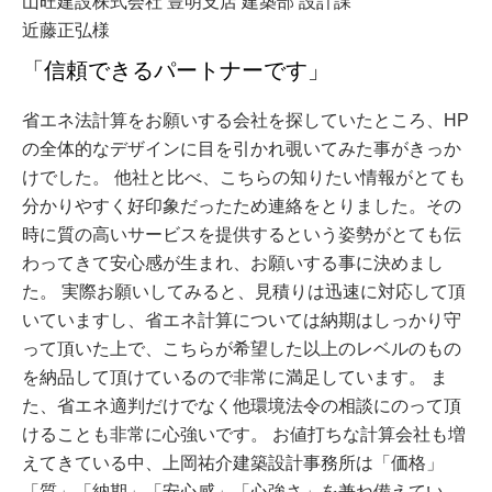
山旺建設株式会社 豊明支店 建築部 設計課
近藤正弘様
「信頼できるパートナーです」
省エネ法計算をお願いする会社を探していたところ、HP
の全体的なデザインに目を引かれ覗いてみた事がきっか
けでした。 他社と比べ、こちらの知りたい情報がとても
分かりやすく好印象だったため連絡をとりました。その
時に質の高いサービスを提供するという姿勢がとても伝
わってきて安心感が生まれ、お願いする事に決めまし
た。 実際お願いしてみると、見積りは迅速に対応して頂
いていますし、省エネ計算については納期はしっかり守
って頂いた上で、こちらが希望した以上のレベルのもの
を納品して頂けているので非常に満足しています。 ま
た、省エネ適判だけでなく他環境法令の相談にのって頂
けることも非常に心強いです。 お値打ちな計算会社も増
えてきている中、上岡祐介建築設計事務所は「価格」
「質」「納期」「安心感」「心強さ」を兼ね備えてい