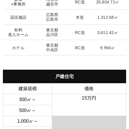
RC造
25,804.71㎡
+事務所
越谷市
広島県
温浴施設
木造
1,312.68㎡
広島市
有料
東京都
RC造
3,611.42㎡
老人ホーム
品川区
東京都
ホテル
RC造
9,994㎡
中央区
戸建住宅
建築規模
価格
15万円
300㎡～
500㎡～
1,000㎡～