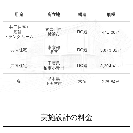
用途
所在地
構造
規模
共同住宅+
神奈川県
店舗+
RC造
441.88㎡
横浜市
トランクルーム
東京都
共同住宅
RC造
3,873.85㎡
港区
千葉県
共同住宅
RC造
3,204.41㎡
柏市小青田
熊本県
寮
木造
228.84㎡
上天草市
実施設計の料金