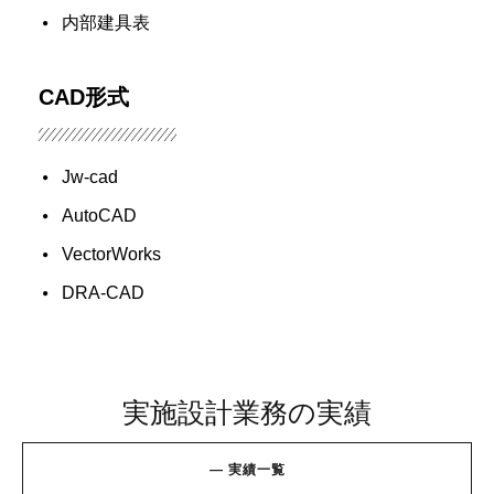
内部建具表
CAD形式
Jw-cad
AutoCAD
VectorWorks
DRA-CAD
実施設計業務の実績
—
実
績
一
覧