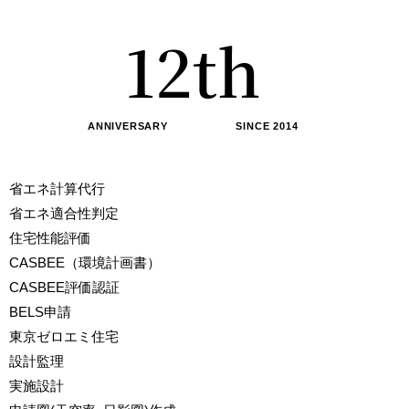
0
1
1
2
th
2
3
ANNIVERSARY SINCE 2014
3
4
省エネ計算代行
省エネ適合性判定
4
5
住宅性能評価
CASBEE（環境計画書）
CASBEE評価認証
5
6
BELS申請
東京ゼロエミ住宅
6
7
設計監理
実施設計