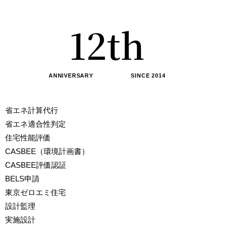
0
1
1
2
th
2
3
ANNIVERSARY SINCE 2014
3
4
省エネ計算代行
省エネ適合性判定
4
5
住宅性能評価
CASBEE（環境計画書）
CASBEE評価認証
5
6
BELS申請
東京ゼロエミ住宅
6
7
設計監理
実施設計