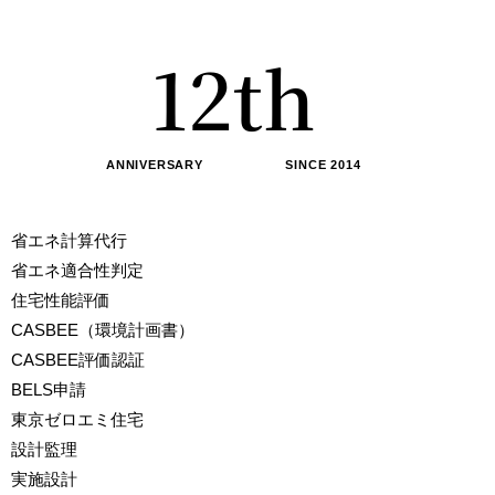
0
1
1
2
th
2
3
ANNIVERSARY SINCE 2014
3
4
省エネ計算代行
省エネ適合性判定
4
5
住宅性能評価
CASBEE（環境計画書）
CASBEE評価認証
5
6
BELS申請
東京ゼロエミ住宅
6
7
設計監理
実施設計