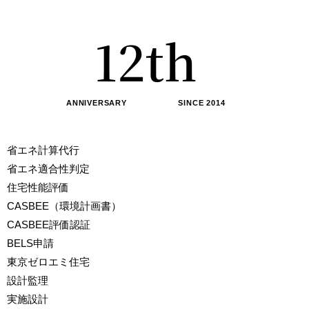
0
1
1
2
th
2
3
ANNIVERSARY SINCE 2014
3
4
省エネ計算代行
省エネ適合性判定
4
5
住宅性能評価
CASBEE（環境計画書）
CASBEE評価認証
5
6
BELS申請
東京ゼロエミ住宅
6
7
設計監理
実施設計