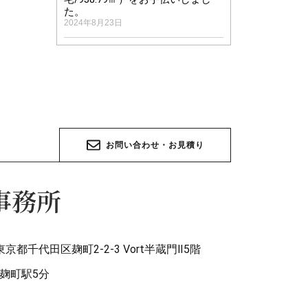
た。
2024年8月23日
お
問
い
合
わ
せ
・
お
見
積
り
事務所
3 東京都千代田区麹町2-2-3 Vort半蔵門Ⅱ5階
/麹町駅5分