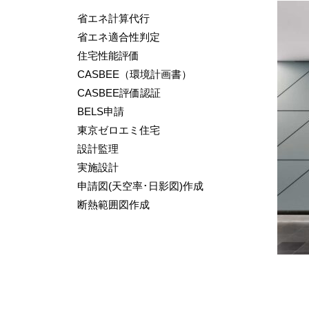
省エネ計算代行
4
5
省エネ適合性判定
住宅性能評価
5
6
CASBEE（環境計画書）
CASBEE評価認証
BELS申請
6
7
東京ゼロエミ住宅
設計監理
7
8
実施設計
申請図(天空率･日影図)作成
断熱範囲図作成
8
9
9