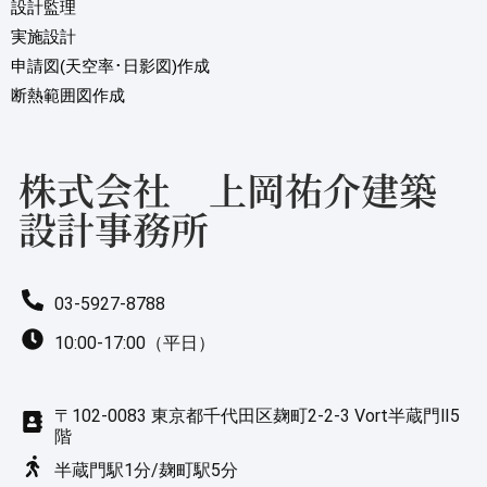
6
7
設計監理
実施設計
申請図(天空率･日影図)作成
7
8
断熱範囲図作成
8
9
株式会社 上岡祐介建築
設計事務所
9
03-5927-8788
10:00-17:00（平日）
〒102-0083 東京都千代田区麹町2-2-3 Vort半蔵門Ⅱ5
階
半蔵門駅1分/麹町駅5分