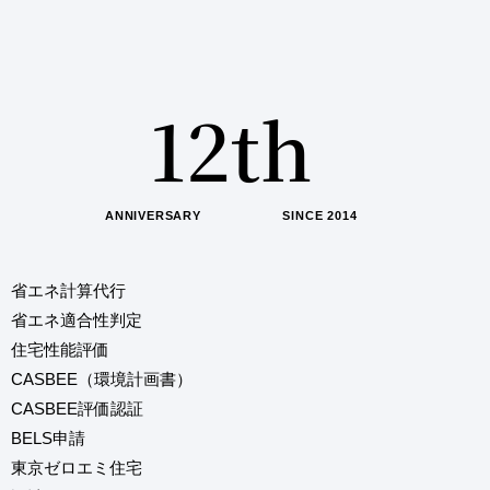
0
1
1
2
th
2
3
ANNIVERSARY SINCE 2014
3
4
省エネ計算代行
省エネ適合性判定
4
5
住宅性能評価
CASBEE（環境計画書）
CASBEE評価認証
5
6
BELS申請
東京ゼロエミ住宅