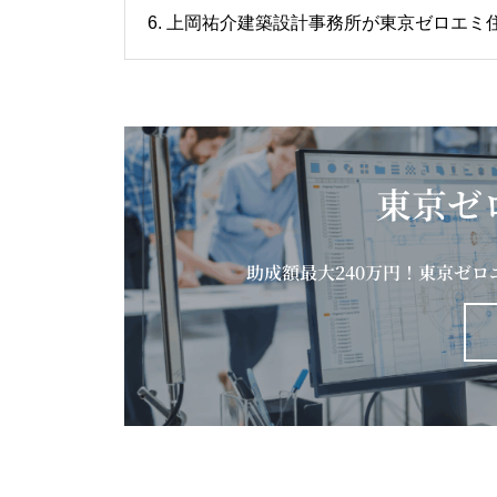
6. 上岡祐介建築設計事務所が東京ゼロエ
東京ゼ
助成額最大240万円！東京ゼ