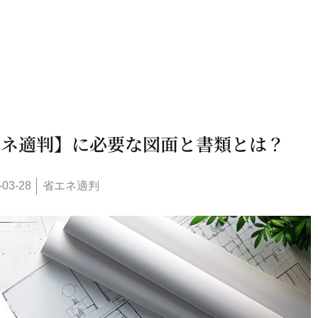
エネ適判】に必要な
図面と書類とは？
-03-28
省エネ適判