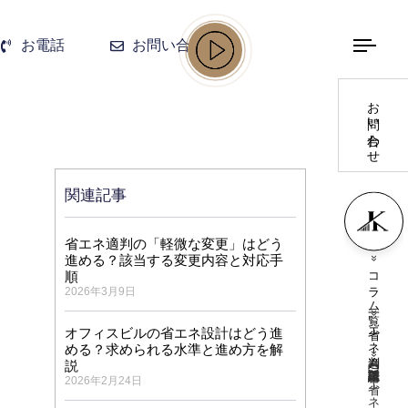
お電話
お問い合わせ
お問い合わせ
関連記事
省エネ適判の「軽微な変更」はどう
»
進める？該当する変更内容と対応手
コラム一覧
順
2026年3月9日
»
省エネ適判
オフィスビルの省エネ設計はどう進
める？求められる水準と進め方を解
»
説
2026年2月24日